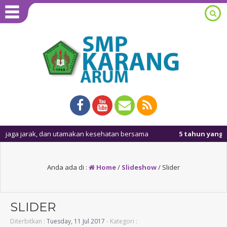
 jarak, dan utamakan kesehatan bersama
5 tahun yang lalu
/ M
Anda ada di :
Home
/
Slideshow
/
Slider
SLIDER
Diterbitkan :
Tuesday, 11 Jul 2017
- Kategori :