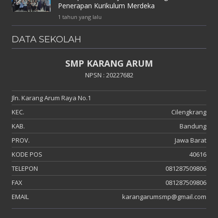
Penerapan Kurikulum Merdeka
1 tahun yang lalu
DATA SEKOLAH
SMP KARANG ARUM
NPSN : 20227682
Jln. Karang Arum Raya No.1
KEC.
Cilengkrang
KAB.
Bandung
PROV.
Jawa Barat
KODE POS
40616
TELEPON
081287509806
FAX
081287509806
EMAIL
karangarumsmp@gmail.com