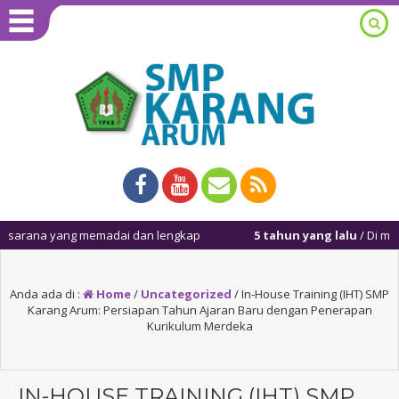
 yang memadai dan lengkap
5 tahun yang lalu
/ Di masa pandem
Anda ada di :
Home
/
Uncategorized
/
In-House Training (IHT) SMP
Karang Arum: Persiapan Tahun Ajaran Baru dengan Penerapan
Kurikulum Merdeka
IN-HOUSE TRAINING (IHT) SMP