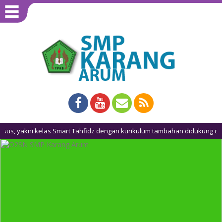
Smart Tahfidz dengan kurikulum tambahan didukung dengan sarana dan