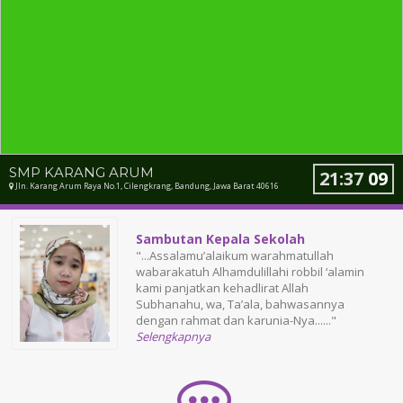
SMP KARANG ARUM
21
:
37
10
Jln. Karang Arum Raya No.1, Cilengkrang, Bandung, Jawa Barat 40616
Sambutan Kepala Sekolah
"...Assalamu’alaikum warahmatullah
wabarakatuh Alhamdulillahi robbil ‘alamin
kami panjatkan kehadlirat Allah
Subhanahu, wa, Ta’ala, bahwasannya
dengan rahmat dan karunia-Nya......"
Selengkapnya