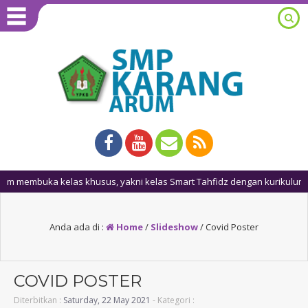
mbuka kelas khusus, yakni kelas Smart Tahfidz dengan kurikulum tamb
Anda ada di :
Home
/
Slideshow
/
Covid Poster
COVID POSTER
Diterbitkan :
Saturday, 22 May 2021
- Kategori :