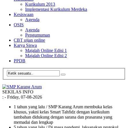
Kurikulum 2013
Implementasi Kurikulum Merdeka
Kesiswaan
Agenda
OSIS
Agenda
Pengumuman
CBT ujian online
Karya Siswa
Majalah Online Edisi 1
Majalah Online Edisi 2
PPDB
SEKILAS INFO
:
- Friday, 07-08-2026
1 tahun yang lalu
/ SMP Karang Arum membuka kelas
khusus, yakni kelas Smart Tahfidz dengan kurikulum
tambahan didukung dengan sarana dan prasarana yang
memadai dan lengkap
5 tahun yang lalu
/ Di masa pandemi, laksanakan protokol