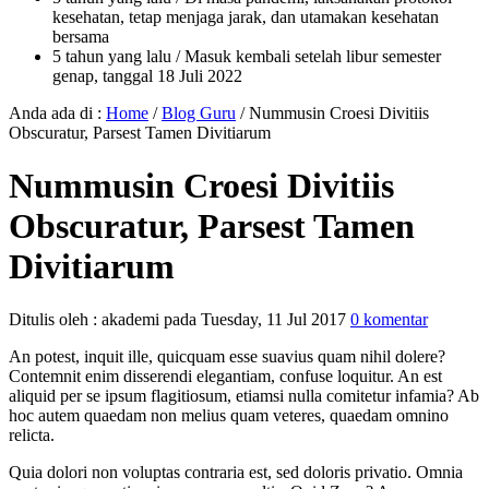
kesehatan, tetap menjaga jarak, dan utamakan kesehatan
bersama
5 tahun yang lalu
/ Masuk kembali setelah libur semester
genap, tanggal 18 Juli 2022
Anda ada di :
Home
/
Blog Guru
/
Nummusin Croesi Divitiis
Obscuratur, Parsest Tamen Divitiarum
Nummusin Croesi Divitiis
Obscuratur, Parsest Tamen
Divitiarum
Ditulis oleh :
akademi
pada
Tuesday, 11 Jul 2017
0 komentar
An potest, inquit ille, quicquam esse suavius quam nihil dolere?
Contemnit enim disserendi elegantiam, confuse loquitur. An est
aliquid per se ipsum flagitiosum, etiamsi nulla comitetur infamia? Ab
hoc autem quaedam non melius quam veteres, quaedam omnino
relicta.
Quia dolori non voluptas contraria est, sed doloris privatio. Omnia