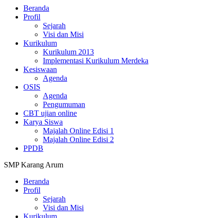
Beranda
Profil
Sejarah
Visi dan Misi
Kurikulum
Kurikulum 2013
Implementasi Kurikulum Merdeka
Kesiswaan
Agenda
OSIS
Agenda
Pengumuman
CBT ujian online
Karya Siswa
Majalah Online Edisi 1
Majalah Online Edisi 2
PPDB
SMP Karang Arum
Beranda
Profil
Sejarah
Visi dan Misi
Kurikulum