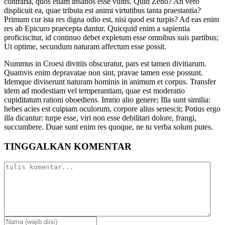
contraria, quos etiam insanos esse vultis. Quid Zeno? An vero
displicuit ea, quae tributa est animi virtutibus tanta praestantia?
Primum cur ista res digna odio est, nisi quod est turpis? Ad eas enim
res ab Epicuro praecepta dantur. Quicquid enim a sapientia
proficiscitur, id continuo debet expletum esse omnibus suis partibus;
Ut optime, secundum naturam affectum esse possit.
Nummus in Croesi divitiis obscuratur, pars est tamen divitiarum.
Quamvis enim depravatae non sint, pravae tamen esse possunt.
Idemque diviserunt naturam hominis in animum et corpus. Transfer
idem ad modestiam vel temperantiam, quae est moderatio
cupiditatum rationi oboediens. Immo alio genere; Illa sunt similia:
hebes acies est cuipiam oculorum, corpore alius senescit; Potius ergo
illa dicantur: turpe esse, viri non esse debilitari dolore, frangi,
succumbere. Duae sunt enim res quoque, ne tu verba solum putes.
TINGGALKAN KOMENTAR