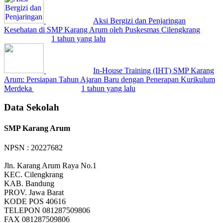
Aksi Bergizi dan Penjaringan
Kesehatan di SMP Karang Arum oleh Puskesmas Cilengkrang
1 tahun yang lalu
In-House Training (IHT) SMP Karang
Arum: Persiapan Tahun Ajaran Baru dengan Penerapan Kurikulum
Merdeka
1 tahun yang lalu
Data Sekolah
SMP Karang Arum
NPSN : 20227682
Jln. Karang Arum Raya No.1
KEC.
Cilengkrang
KAB.
Bandung
PROV.
Jawa Barat
KODE POS
40616
TELEPON
081287509806
FAX
081287509806