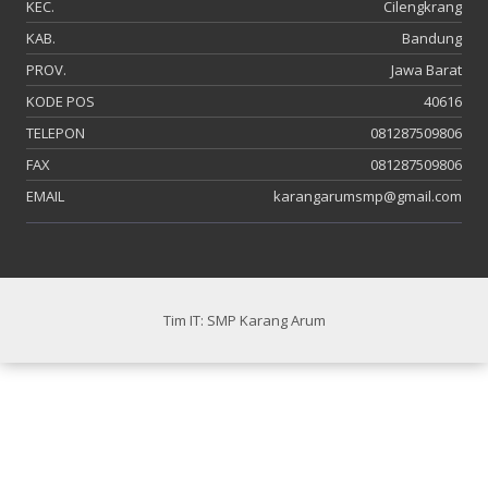
KEC.
Cilengkrang
KAB.
Bandung
PROV.
Jawa Barat
KODE POS
40616
TELEPON
081287509806
FAX
081287509806
EMAIL
karangarumsmp@gmail.com
Tim IT: SMP Karang Arum