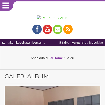
 bersama
5 tahun yang lalu
/ Masuk kembali setelah libur semest
Anda ada di :
Home
/
Galeri
GALERI ALBUM