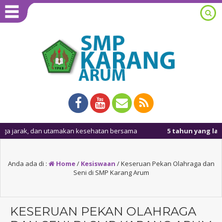
, dan utamakan kesehatan bersama
5 tahun yang lalu
/ Masuk ke
Anda ada di :
Home
/
Kesiswaan
/
Keseruan Pekan Olahraga dan
Seni di SMP Karang Arum
KESERUAN PEKAN OLAHRAGA