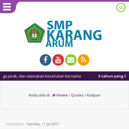
arak, dan utamakan kesehatan bersama
5 tahun yang lalu
/ Mas
Anda ada di :
Home
/
Quotes / Kutipan
Diterbitkan :
Tuesday, 11 Jul 2017