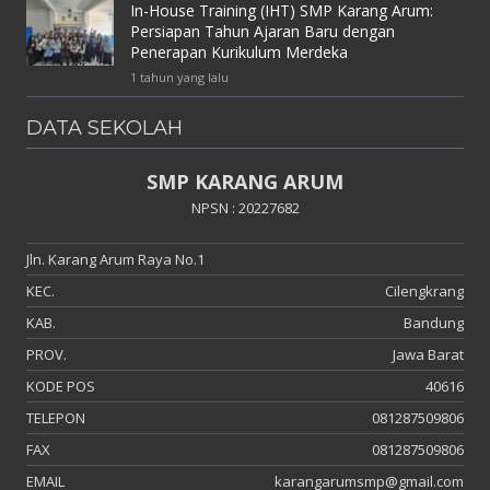
In-House Training (IHT) SMP Karang Arum:
Persiapan Tahun Ajaran Baru dengan
Penerapan Kurikulum Merdeka
1 tahun yang lalu
DATA SEKOLAH
SMP KARANG ARUM
NPSN : 20227682
Jln. Karang Arum Raya No.1
KEC.
Cilengkrang
KAB.
Bandung
PROV.
Jawa Barat
KODE POS
40616
TELEPON
081287509806
FAX
081287509806
EMAIL
karangarumsmp@gmail.com