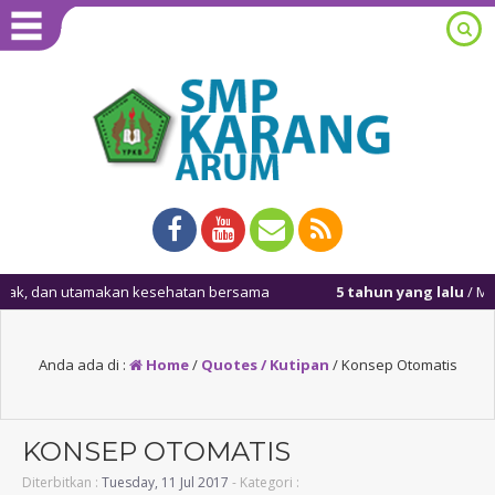
, dan utamakan kesehatan bersama
5 tahun yang lalu
/ Masuk ke
Anda ada di :
Home
/
Quotes / Kutipan
/
Konsep Otomatis
KONSEP OTOMATIS
Diterbitkan :
Tuesday, 11 Jul 2017
- Kategori :