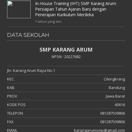
In-House Training (IHT) SMP Karang Arum:
Persiapan Tahun Ajaran Baru dengan
Penerapan Kurikulum Merdeka
1 tahun yang lalu
DATA SEKOLAH
SMP KARANG ARUM
NPSN : 20227682
Jln. Karang Arum Raya No.1
KEC.
Cilengkrang
KAB.
Bandung
PROV.
Jawa Barat
KODE POS
40616
TELEPON
081287509806
FAX
081287509806
EMAIL
karangarumsmp@gmail.com