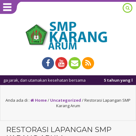
arak, dan utamakan kesehatan bersama
5 tahun yang lalu
/ Masu
Anda ada di :
Home
/
Uncategorized
/
Restorasi Lapangan SMP
Karang Arum
RESTORASI LAPANGAN SMP