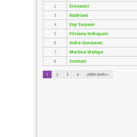
2
Ernawati
3
Nadriani
4
Eny Suryani
5
Fitriana Indrayani
6
Indra Gunawan
7
Marlina Waluyo
8
Sumiati
1
2
3
4
LEBIH BARU