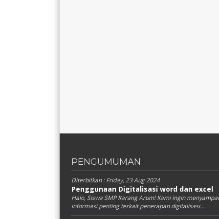
PENGUMUMAN
Diterbitkan :
Friday, 23 Aug 2024
Penggunaan Digitalisasi word dan excel
Halo, Siswa SMP Karang Arum! Kami ingin menyampa
informasi penting terkait penerapan digitalisasi...