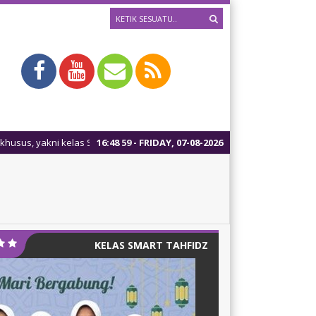
kni kelas Smart Tahfidz dengan kurikulum tambahan didukung dengan s
16
:
49
00
- FRIDAY, 07-08-2026
KELAS SMART TAHFIDZ