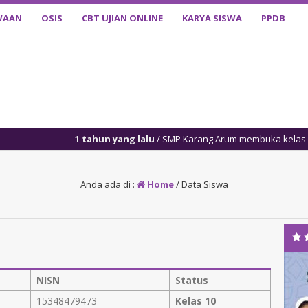
WAAN
OSIS
CBT UJIAN ONLINE
KARYA SISWA
PPDB
1 tahun yang lalu
/ SMP Karang Arum membuka kelas khusus, ya
Anda ada di :
Home
/
Data Siswa
NISN
Status
15348479473
Kelas 10