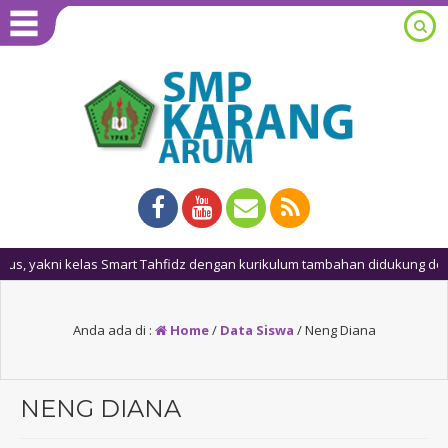
akni kelas Smart Tahfidz dengan kurikulum tambahan didukung dengan
Anda ada di :
Home
/
Data Siswa
/
Neng Diana
NENG DIANA