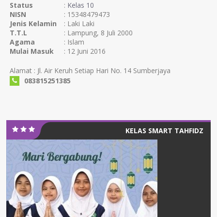
Status
:
Kelas 10
NISN
: 15348479473
Jenis Kelamin
: Laki Laki
T.T.L
: Lampung, 8 Juli 2000
Agama
: Islam
Mulai Masuk
: 12 Juni 2016
Alamat : Jl. Air Keruh Setiap Hari No. 14 Sumberjaya
083815251385
KELAS SMART TAHFIDZ