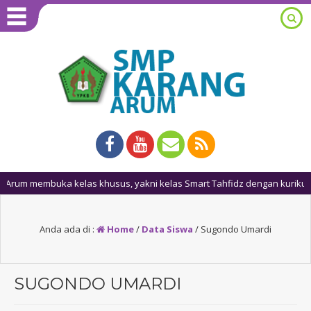
membuka kelas khusus, yakni kelas Smart Tahfidz dengan kurikulum t
Anda ada di :
Home
/
Data Siswa
/
Sugondo Umardi
SUGONDO UMARDI