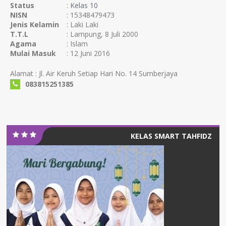
Status
:
Kelas 10
NISN
: 15348479473
Jenis Kelamin
: Laki Laki
T.T.L
: Lampung, 8 Juli 2000
Agama
: Islam
Mulai Masuk
: 12 Juni 2016
Alamat : Jl. Air Keruh Setiap Hari No. 14 Sumberjaya
083815251385
KELAS SMART TAHFIDZ